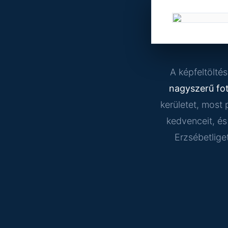
A képfeltölté
nagyszerű fo
kerületet, most 
kedvenceit, és
Erzsébetlige