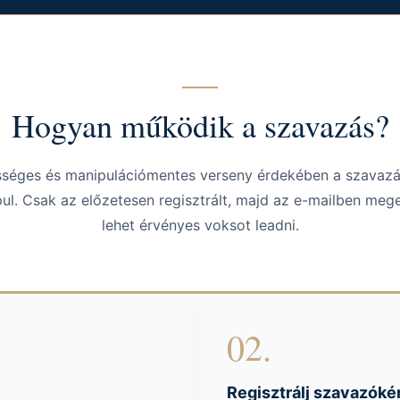
Hogyan működik a szavazás?
tességes és manipulációmentes verseny érdekében a szavaz
ul. Csak az előzetesen regisztrált, majd az e-mailben megerő
lehet érvényes voksot leadni.
02.
Regisztrálj szavazóké