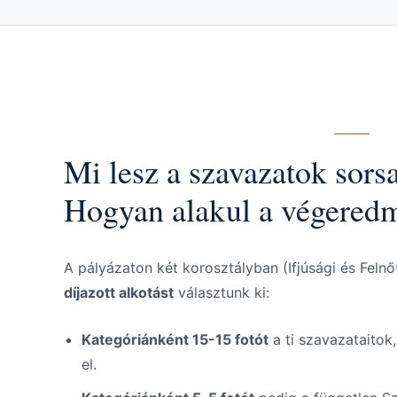
Mi lesz a szavazatok sors
Hogyan alakul a végered
A pályázaton két korosztályban (Ifjúsági és Feln
díjazott alkotást
választunk ki:
Kategóriánként 15-15 fotót
a ti szavazataitok
el.