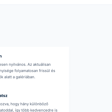
n
esen nyilvános. Az aktuálisan
yisége folyamatosan frissül és
k alatt a galériában.
atsz
tozva, hogy hány különböző
atoddal, így több kedvencedre is