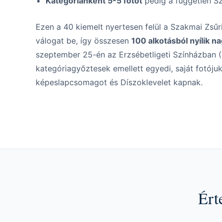
Kategóriánként 5-5 fotót
pedig a független Sz
Ezen a 40 kiemelt nyertesen felül a Szakmai Zsűr
válogat be, így összesen
100 alkotásból nyílik na
szeptember 25-én az Erzsébetligeti Színházban 
kategóriagyőztesek emellett egyedi, saját fotóju
képeslapcsomagot és Díszoklevelet kapnak.
Ért