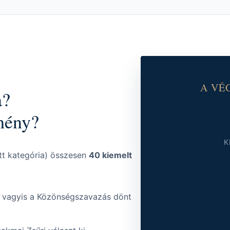
A VÉ
a?
mény?
K
őtt kategória) összesen
40 kiemelt
, vagyis a Közönségszavazás dönt