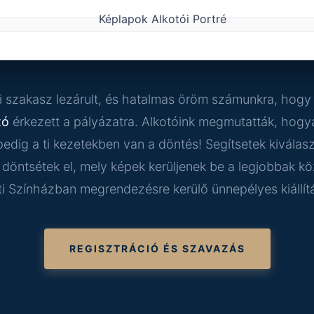
si szakasz lezárult, és hatalmas öröm számunkra, hog
tó
érkezett a pályázatra. Alkotóink megmutatták, hogyan
pedig a ti kezetekben van a döntés! Segítsetek kivála
 döntsétek el, mely képek kerüljenek be a legjobbak kö
ti Színházban megrendezésre kerülő ünnepélyes kiállí
REGISZTRÁCIÓ ÉS SZAVAZÁS