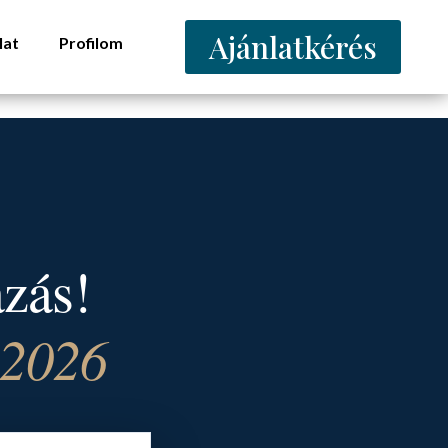
Ajánlatkérés
lat
Profilom
azás!
 2026