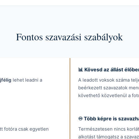
Fontos szavazási szabályok
📊 Kövesd az állást élőbe
jfélig
lehet leadni a
A leadott voksok száma telj
beérkezett szavazatok menn
követhető közvetlenül a fotó
♾️ Több képre is szavazh
tt fotóra csak egyetlen
Természetesen nincs korlá
alkotást támogatsz a szavaz