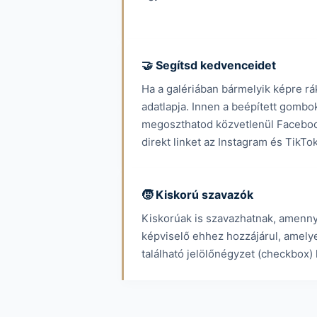
🤝 Segítsd kedvenceidet
Ha a galériában bármelyik képre ráka
adatlapja. Innen a beépített gombok
megoszthatod közvetlenül Faceboo
direkt linket az Instagram és TikT
🧒 Kiskorú szavazók
Kiskorúak is szavazhatnak, amenny
képviselő ehhez hozzájárul, amelyet
található jelölőnégyzet (checkbox) k