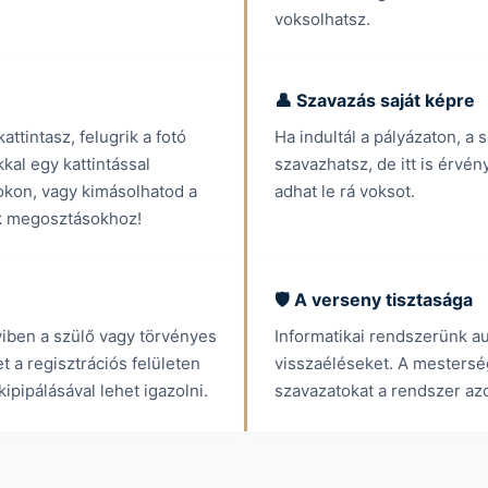
voksolhatsz.
👤 Szavazás saját képre
ttintasz, felugrik a fotó
Ha indultál a pályázaton, a sa
kal egy kattintással
szavazhatsz, de itt is érv
kon, vagy kimásolhatod a
adhat le rá voksot.
ok megosztásokhoz!
🛡️ A verseny tisztasága
iben a szülő vagy törvényes
Informatikai rendszerünk au
 a regisztrációs felületen
visszaéléseket. A mestersé
ipipálásával lehet igazolni.
szavazatokat a rendszer azo