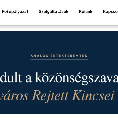
Fotópályázat
Szolgáltatások
Rólunk
Kapcso
ANALÓG ÉRTÉKTEREMTÉS
dult a közönségszav
város Rejtett Kincsei