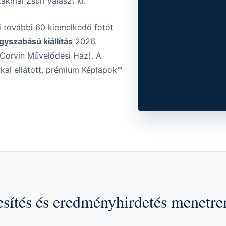
akmai Zsűri választ ki.
i további 60 kiemelkedő fotót
gyszabású kiállítás
2026.
(Corvin Művelődési Ház). A
kkal ellátott, prémium Képlapok™
esítés és eredményhirdetés menetre