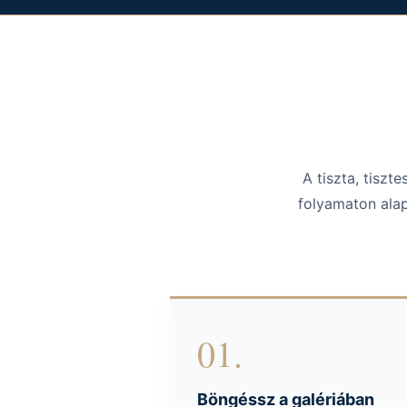
A tiszta, tisz
folyamaton alap
01.
Böngéssz a galériában