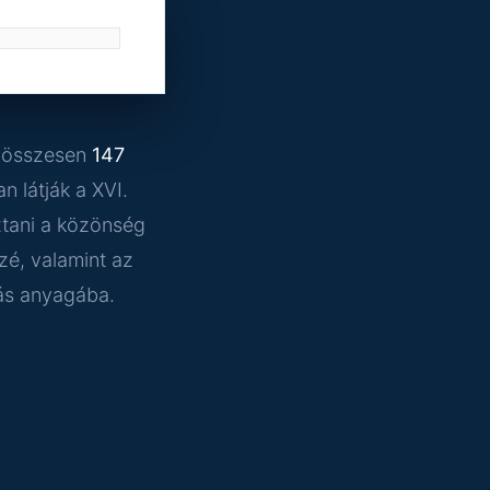
y összesen
147
 látják a XVI.
sztani a közönség
zé, valamint az
tás anyagába.