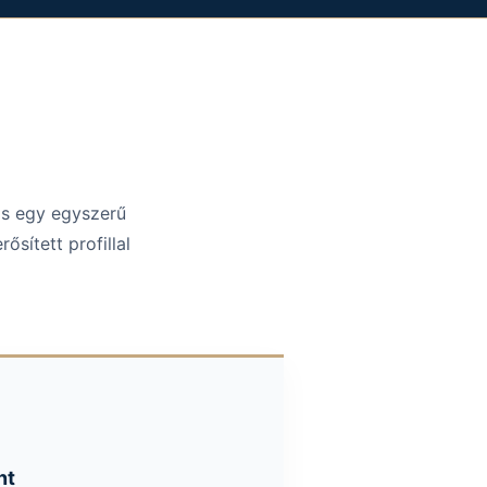
ás egy egyszerű
sített profillal
nt