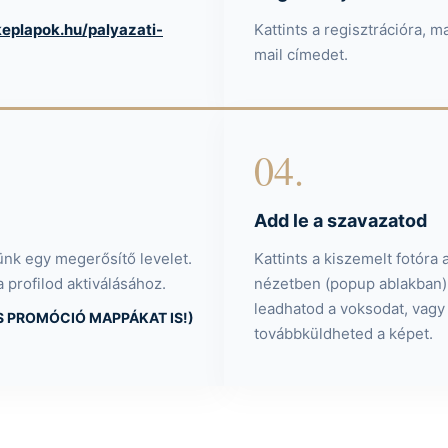
keplapok.hu/palyazati-
Kattints a regisztrációra, 
mail címedet.
04.
Add le a szavazatod
nk egy megerősítő levelet.
Kattints a kiszemelt fotóra 
a profilod aktiválásához.
nézetben (popup ablakban) 
leadhatod a voksodat, vag
S PROMÓCIÓ MAPPÁKAT IS!)
továbbküldheted a képet.