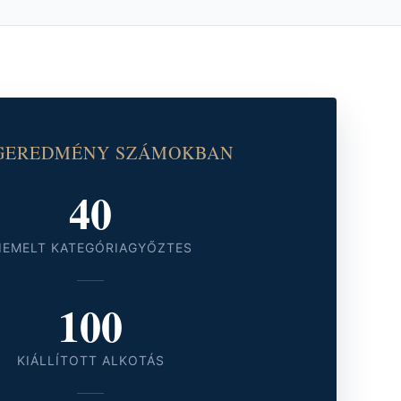
GEREDMÉNY SZÁMOKBAN
40
IEMELT KATEGÓRIAGYŐZTES
100
KIÁLLÍTOTT ALKOTÁS