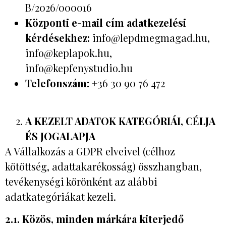
B/2026/000016
Központi e-mail cím adatkezelési
kérdésekhez:
info@lepdmegmagad.hu,
info@keplapok.hu,
info@kepfenystudio.hu
Telefonszám:
+36 30 90 76 472
A KEZELT ADATOK KATEGÓRIÁI, CÉLJA
ÉS JOGALAPJA
A Vállalkozás a GDPR elveivel (célhoz
kötöttség, adattakarékosság) összhangban,
tevékenységi körönként az alábbi
adatkategóriákat kezeli.
2.1. Közös, minden márkára kiterjedő