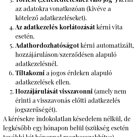
az adatokra vonatkozóan (kivéve a
kötelező adatkezeléseket).
Az adatkezelés korlátozását
kérni vita
esetén.
Adathordozhatóságot
kérni automatizált,
hozzájáruláson/szerződésen alapuló
adatkezelésnél.
Tiltakozni
a jogos érdeken alapuló
adatkezelések ellen.
Hozzájárulását visszavonni
(amely nem
érinti a visszavonás előtti adatkezelés
jogszerűségét).
A kérésekre indokolatlan késedelem nélkül, de
legkésőbb egy hónapon belül (szükség esetén
további két hónappal meghosszabbítva)