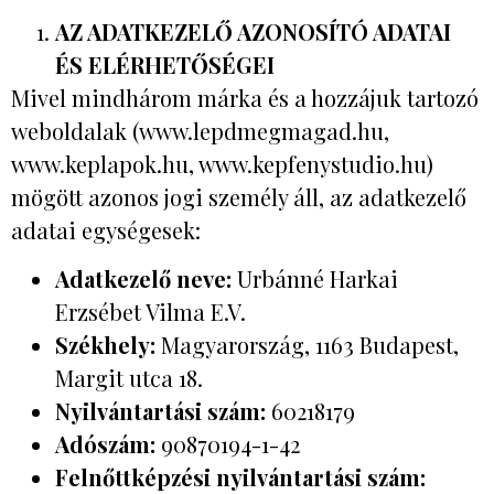
AZ ADATKEZELŐ AZONOSÍTÓ ADATAI
ÉS ELÉRHETŐSÉGEI
Mivel mindhárom márka és a hozzájuk tartozó
weboldalak (www.lepdmegmagad.hu,
www.keplapok.hu, www.kepfenystudio.hu)
mögött azonos jogi személy áll, az adatkezelő
adatai egységesek:
Adatkezelő neve:
Urbánné Harkai
Erzsébet Vilma E.V.
Székhely:
Magyarország, 1163 Budapest,
Margit utca 18.
Nyilvántartási szám:
60218179
Adószám:
90870194-1-42
Felnőttképzési nyilvántartási szám: