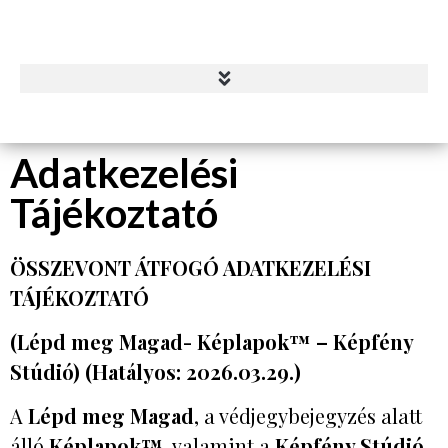
Adatkezelési
Tájékoztató
ÖSSZEVONT ÁTFOGÓ ADATKEZELÉSI
TÁJÉKOZTATÓ
(Lépd meg Magad- Képlapok™ – Képfény
Stúdió)
(Hatályos: 2026.03.29.)
A
Lépd meg Magad
, a védjegybejegyzés alatt
álló
Képlapok™
, valamint a
Képfény Stúdió