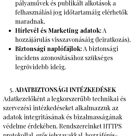
pályaművek és publikált alkotások a
felhasználási jog időtartamáig elérhetők
maradnak.
Hírlevél és Marketing adatok:
A
hozzájárulás visszavonásáig (leiratkozás).
Biztonsági naplófájlok:
A biztonsági
incidens azonosításához szükséges
legrövidebb ideig.
ADATBIZTONSÁGI INTÉZKEDÉSEK
Adatkezelőként a legkorszerűbb technikai és
szervezési intézkedéseket alkalmazzuk az
adatok integritásának és bizalmasságának
védelme érdekében. Rendszereinket HTTPS
protokollal, erős jelszavakkal, hozzáférés-