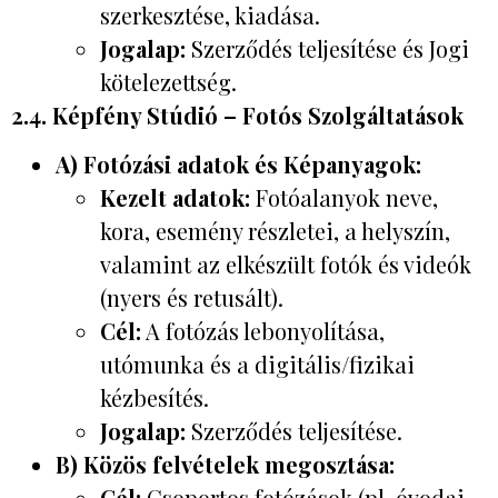
szerkesztése, kiadása.
Jogalap:
Szerződés teljesítése és Jogi
kötelezettség.
2.4. Képfény Stúdió – Fotós Szolgáltatások
A) Fotózási adatok és Képanyagok:
Kezelt adatok:
Fotóalanyok neve,
kora, esemény részletei, a helyszín,
valamint az elkészült fotók és videók
(nyers és retusált).
Cél:
A fotózás lebonyolítása,
utómunka és a digitális/fizikai
kézbesítés.
Jogalap:
Szerződés teljesítése.
B) Közös felvételek megosztása:
Cél:
Csoportos fotózások (pl. óvodai,