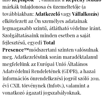
márkák tulajdonosa és üzemeltetője (a
továbbiakban:
Adatkezelő
vagy
Vállalkozás
)
elkötelezett az Ön személyes adatainak
legmagasabb szintű, átlátható védelme iránt.
Szolgáltatásaink minden esetben a saját
fejlesztésű, egyedi
Total
Presence™
módszertani szinten valósulnak
meg. Adatkezelésünk során maradéktalanul
megfelelünk az Európai Unió Általános
Adatvédelmi Rendeletének (GDPR), a hazai
információs önrendelkezési jogról szóló 2011.
évi CXII. törvénynek (Infotv.), valamint a
vonatkozó ágazati jogszabályoknak.