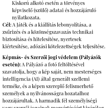
Kiskorú alkotó esetén a törvényes
képviselő (szülő) adatai és hozzájáruló
nyilatkozata.
Cél:
A Játék és a kiállítás lebonyolítása, a
zsűrizés és a közönségszavazás technikai
biztosítása és hitelesítése, nyertesek
kiértesítése, adózási kötelezettségek teljesítése.
Képmás- és Szerzői jogi védelem (Pályázók
esetén):
A Pályázó a fotó feltöltésével
szavatolja, hogy a kép saját, nem mesterséges
intelligencia (AI) által generált szellemi
terméke, és a képen szereplő felismerhető
személyek a nyilvánosságra hozatalhoz
hozzájárultak. A harmadik fél személyiségi
vagy szerzői jogainak megsértéséért kizárólag