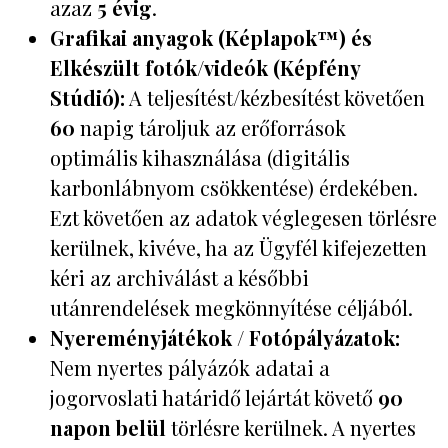
azaz
5 évig
.
Grafikai anyagok (Képlapok™) és
Elkészült fotók/videók (Képfény
Stúdió):
A teljesítést/kézbesítést követően
60
napig tároljuk az erőforrások
optimális kihasználása (digitális
karbonlábnyom csökkentése) érdekében.
Ezt követően az adatok véglegesen törlésre
kerülnek, kivéve, ha az Ügyfél kifejezetten
kéri az archiválást a későbbi
utánrendelések megkönnyítése céljából.
Nyereményjátékok / Fotópályázatok:
Nem nyertes pályázók adatai a
jogorvoslati határidő lejártát követő
90
napon belül
törlésre kerülnek. A nyertes