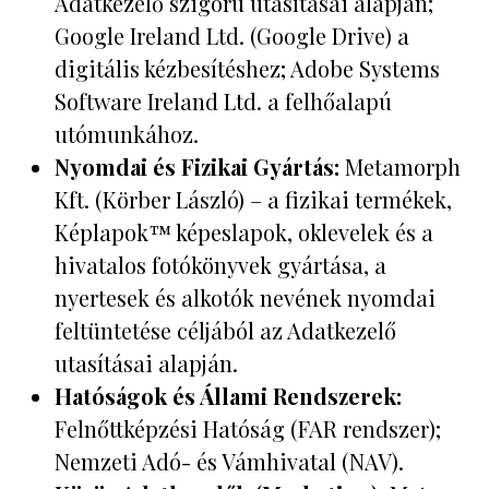
Adatkezelő szigorú utasításai alapján;
Google Ireland Ltd. (Google Drive) a
digitális kézbesítéshez; Adobe Systems
Software Ireland Ltd. a felhőalapú
utómunkához.
Nyomdai és Fizikai Gyártás:
Metamorph
Kft. (Körber László) – a fizikai termékek,
Képlapok™ képeslapok, oklevelek és a
hivatalos fotókönyvek gyártása, a
nyertesek és alkotók nevének nyomdai
feltüntetése céljából az Adatkezelő
utasításai alapján.
Hatóságok és Állami Rendszerek:
Felnőttképzési Hatóság (FAR rendszer);
Nemzeti Adó- és Vámhivatal (NAV).