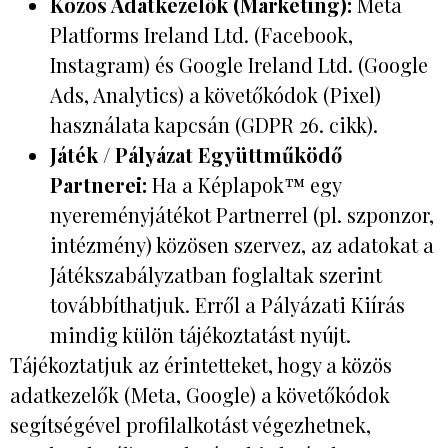
Közös Adatkezelők (Marketing):
Meta
Platforms Ireland Ltd. (Facebook,
Instagram) és Google Ireland Ltd. (Google
Ads, Analytics) a követőkódok (Pixel)
használata kapcsán (GDPR 26. cikk).
Játék / Pályázat Együttműködő
Partnerei:
Ha a Képlapok™ egy
nyereményjátékot Partnerrel (pl. szponzor,
intézmény) közösen szervez, az adatokat a
Játékszabályzatban foglaltak szerint
továbbíthatjuk. Erről a Pályázati Kiírás
mindig külön tájékoztatást nyújt.
Tájékoztatjuk az érintetteket, hogy a közös
adatkezelők (Meta, Google) a követőkódok
segítségével profilalkotást végezhetnek,