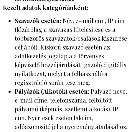
Kezelt adatok kategóriánként:
Szavazók esetén:
Név, e-mail cím, IP cím
(kizárólag a szavazás hitelesítése és a
többszörös szavazatok/csalások kiszűrése
céljából). Kiskorú szavazó esetén az
adatkezelés jogalapja a törvényes
képviselő hozzájárulását igazoló digitális
nyilatkozat, melyet a felhasználó a
regisztráció során tesz meg
.
Pályázók (Alkotók) esetén:
Pályázó neve,
e-mail címe, telefonszáma, feltöltött
pályamű (képmás, szellemi alkotás), IP
cím. Nyertesek esetén lakcím,
adóazonosító jel a nyeremény átadásához.