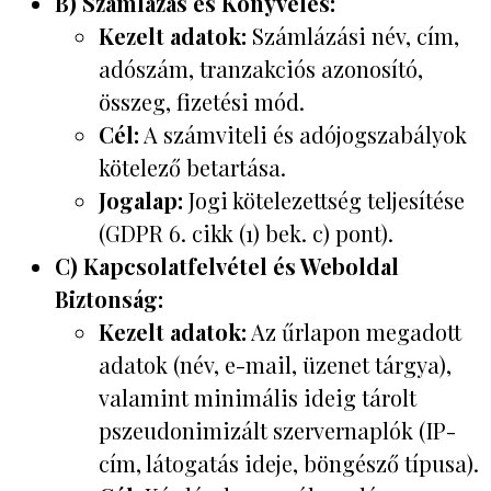
B) Számlázás és Könyvelés:
Kezelt adatok:
Számlázási név, cím,
adószám, tranzakciós azonosító,
összeg, fizetési mód.
Cél:
A számviteli és adójogszabályok
kötelező betartása.
Jogalap:
Jogi kötelezettség teljesítése
(GDPR 6. cikk (1) bek. c) pont).
C) Kapcsolatfelvétel és Weboldal
Biztonság:
Kezelt adatok:
Az űrlapon megadott
adatok (név, e-mail, üzenet tárgya),
valamint minimális ideig tárolt
pszeudonimizált szervernaplók (IP-
cím, látogatás ideje, böngésző típusa).