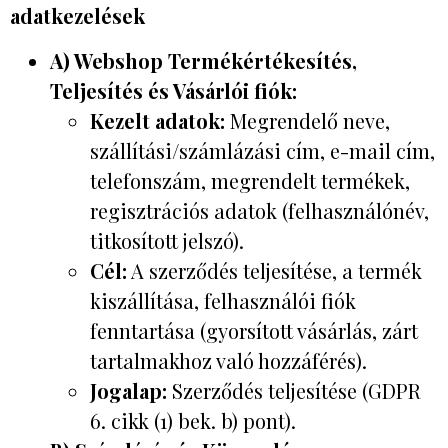
adatkezelések
A) Webshop Termékértékesítés,
Teljesítés és Vásárlói fiók:
Kezelt adatok:
Megrendelő neve,
szállítási/számlázási cím, e-mail cím,
telefonszám, megrendelt termékek,
regisztrációs adatok (felhasználónév,
titkosított jelszó).
Cél:
A szerződés teljesítése, a termék
kiszállítása, felhasználói fiók
fenntartása (gyorsított vásárlás, zárt
tartalmakhoz való hozzáférés).
Jogalap:
Szerződés teljesítése (GDPR
6. cikk (1) bek. b) pont).