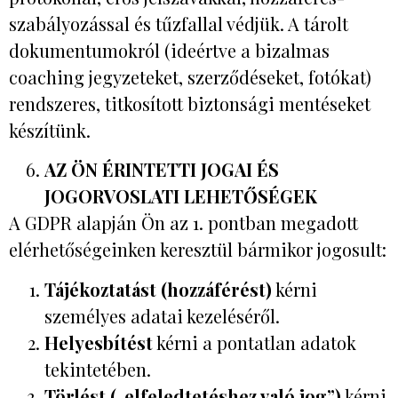
szabályozással és tűzfallal védjük. A tárolt
dokumentumokról (ideértve a bizalmas
coaching jegyzeteket, szerződéseket, fotókat)
rendszeres, titkosított biztonsági mentéseket
készítünk.
AZ ÖN ÉRINTETTI JOGAI ÉS
JOGORVOSLATI LEHETŐSÉGEK
A GDPR alapján Ön az 1. pontban megadott
elérhetőségeinken keresztül bármikor jogosult:
Tájékoztatást (hozzáférést)
kérni
személyes adatai kezeléséről.
Helyesbítést
kérni a pontatlan adatok
tekintetében.
Törlést („elfeledtetéshez való jog”)
kérni