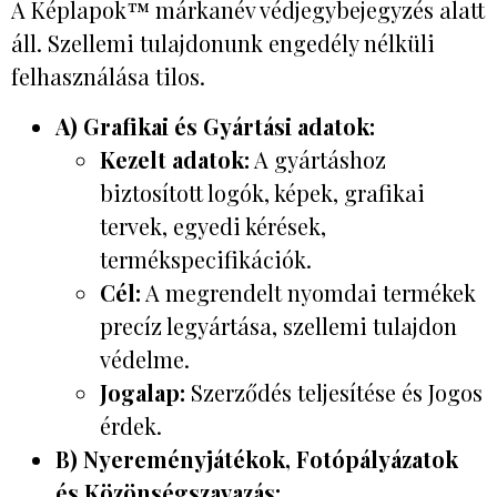
A Képlapok™ márkanév védjegybejegyzés alatt
áll. Szellemi tulajdonunk engedély nélküli
felhasználása tilos.
A) Grafikai és Gyártási adatok:
Kezelt adatok:
A gyártáshoz
biztosított logók, képek, grafikai
tervek, egyedi kérések,
termékspecifikációk.
Cél:
A megrendelt nyomdai termékek
precíz legyártása, szellemi tulajdon
védelme.
Jogalap:
Szerződés teljesítése és Jogos
érdek.
B) Nyereményjátékok, Fotópályázatok
és Közönségszavazás: