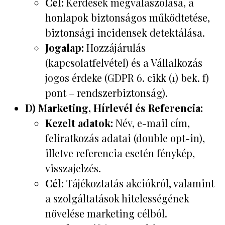
Cél:
Kérdések megválaszolása, a
honlapok biztonságos működtetése,
biztonsági incidensek detektálása.
Jogalap:
Hozzájárulás
(kapcsolatfelvétel) és a Vállalkozás
jogos érdeke (GDPR 6. cikk (1) bek. f)
pont – rendszerbiztonság).
D) Marketing, Hírlevél és Referencia:
Kezelt adatok:
Név, e-mail cím,
feliratkozás adatai (double opt-in),
illetve referencia esetén fénykép,
visszajelzés.
Cél:
Tájékoztatás akciókról, valamint
a szolgáltatások hitelességének
növelése marketing célból.