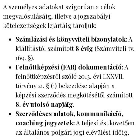
A személyes adatokat szigorúan a célok
megvalósulásáig, illetve a jogszabályi
kötelezettségek lejártáig tároljuk:
Számlázási és könyvviteli bizonylatok:
A
kiállítástól számított
8 évig
(Számviteli tv.
169. §).
Felnőttképzési (FAR) dokumentáció:
A
felnőttképzésről szóló 2013. évi LXXVII.
törvény 21. § (1) bekezdése alapján a
képzési szerződés megkötésétől számított
8. év utolsó napjáig
.
Szerződéses adatok, kommunikáció,
coaching jegyzetek:
A teljesítést követően
az általános polgári jogi elévülési időig,