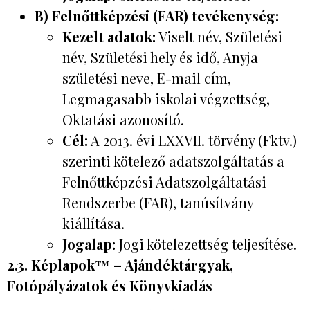
B) Felnőttképzési (FAR) tevékenység:
Kezelt adatok:
Viselt név, Születési
név, Születési hely és idő, Anyja
születési neve, E-mail cím,
Legmagasabb iskolai végzettség,
Oktatási azonosító.
Cél:
A 2013. évi LXXVII. törvény (Fktv.)
szerinti kötelező adatszolgáltatás a
Felnőttképzési Adatszolgáltatási
Rendszerbe (FAR), tanúsítvány
kiállítása.
Jogalap:
Jogi kötelezettség teljesítése.
2.3. Képlapok™ – Ajándéktárgyak,
Fotópályázatok és Könyvkiadás