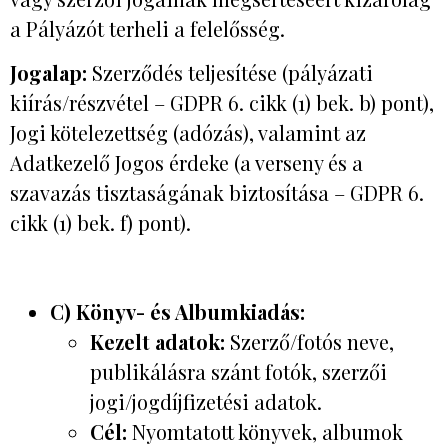
a Pályázót terheli a felelősség.
Jogalap:
Szerződés teljesítése (pályázati
kiírás/részvétel – GDPR 6. cikk (1) bek. b) pont),
Jogi kötelezettség (adózás), valamint az
Adatkezelő Jogos érdeke (a verseny és a
szavazás tisztaságának biztosítása – GDPR 6.
cikk (1) bek. f) pont).
C) Könyv- és Albumkiadás:
Kezelt adatok:
Szerző/fotós neve,
publikálásra szánt fotók, szerzői
jogi/jogdíjfizetési adatok.
Cél:
Nyomtatott könyvek, albumok