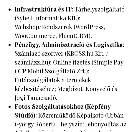
Infrastruktúra és IT:
Tárhelyszolgáltató
(Sybell Informatika Kft.);
Webshop/Rendszerek (WordPress,
WooCommerce, FluentCRM).
Pénzügy, Adminisztráció és Logisztika:
Számlázó szoftver (KBOSS.hu Kft. /
számlázz.hu); Online fizetés (Simple Pay –
OTP Mobil Szolgáltató Zrt.);
Futárszolgálatok a termékek
kézbesítéséhez; Megbízott Könyvelő és
Jogi Tanácsadó.
Fotós Szolgáltatásokhoz (Képfény
Stúdió):
Közreműködő Képalkotó (Urbán
György Róbert) – helyszíni lebonyolítás az