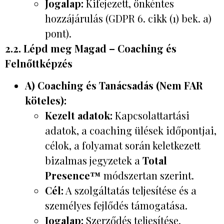
Jogalap:
Kifejezett, önkéntes
hozzájárulás (GDPR 6. cikk (1) bek. a)
pont).
2.2. Lépd meg Magad – Coaching és
Felnőttképzés
A) Coaching és Tanácsadás (Nem FAR
köteles):
Kezelt adatok:
Kapcsolattartási
adatok, a coaching ülések időpontjai,
célok, a folyamat során keletkezett
bizalmas jegyzetek a
Total
Presence™
módszertan szerint.
Cél:
A szolgáltatás teljesítése és a
személyes fejlődés támogatása.
Jogalap:
Szerződés teljesítése.