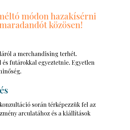
méltó módon hazakísérni
k maradandót közösen!
lláról a merchandising terhét.
 és futárokkal egyeztetnie. Egyetlen
 minőség.
tés
onzultáció során térképezzük fel az
ézmény arculatához és a kiállítások