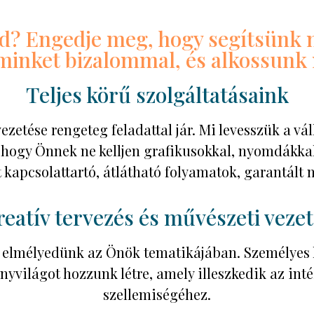
ód? Engedje meg, hogy segítsünk 
 minket bizalommal, és alkossun
Teljes körű szolgáltatásaink
zetése rengeteg feladattal jár. Mi levesszük a vá
, hogy Önnek ne kelljen grafikusokkal, nyomdákkal
 kapcsolattartó, átlátható folyamatok, garantált
eatív tervezés és művészeti veze
elmélyedünk az Önök tematikájában. Személyes k
nyvilágot hozzunk létre, amely illeszkedik az int
szellemiségéhez.