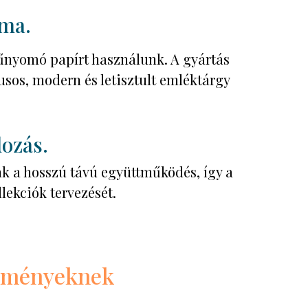
rma.
űnyomó papírt használunk. A gyártás
usos, modern és letisztult emléktárgy
ozás.
nk a hosszú távú együttműködés, így a
llekciók tervezését.
ézményeknek