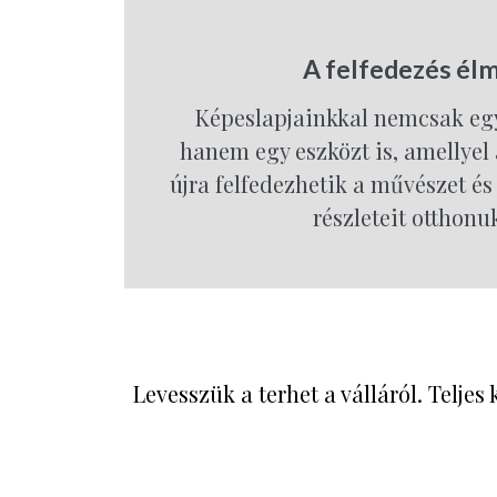
A felfedezés él
Képeslapjainkkal nemcsak eg
hanem egy eszközt is, amellyel 
újra felfedezhetik a művészet és 
részleteit otthonu
Levesszük a terhet a válláról. Teljes