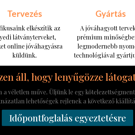
Tervezés
Gyártás
ikusaink elkészítik az
A jóváhagyott terve
yedi látványterveket,
prémium minőségben
et online jóváhagyásra
legmodernebb nyom
küldünk.
technológiával gyártju
en áll, hogy lenyűgözze látoga
 véletlen műve. Üljünk le egy kötelezettségmente
názatlan lehetőségek rejlenek a következő kiállítá
Időpontfoglalás egyeztetésre