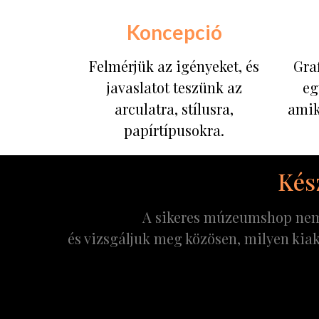
Koncepció
Felmérjük az igényeket, és
Graf
javaslatot teszünk az
eg
arculatra, stílusra,
amik
papírtípusokra.
Kész
A sikeres múzeumshop nem a
és vizsgáljuk meg közösen, milyen kiak