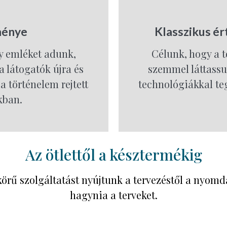
ménye
Klasszikus é
y emléket adunk,
Célunk, hogy a t
a látogatók újra és
szemmel láttass
a történelem rejtett
technológiákkal te
kban.
Az ötlettől a késztermékig
 körű szolgáltatást nyújtunk a tervezéstől a nyomd
hagynia a terveket.