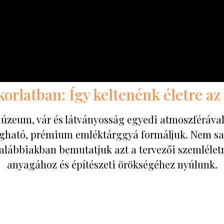
korlatban: Így keltenénk életre az
eum, vár és látványosság egyedi atmoszférával 
ogható, prémium emléktárggyá formáljuk. Nem 
alábbiakban bemutatjuk azt a tervezői szemléletm
anyagához és építészeti örökségéhez nyúlunk.