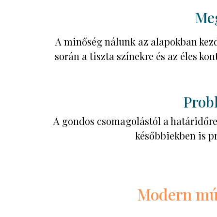
Meg
A minőség nálunk az alapokban kezd
során a tiszta színekre és az éles k
Prob
A gondos csomagolástól a határidőre 
későbbiekben is pro
Modern múz