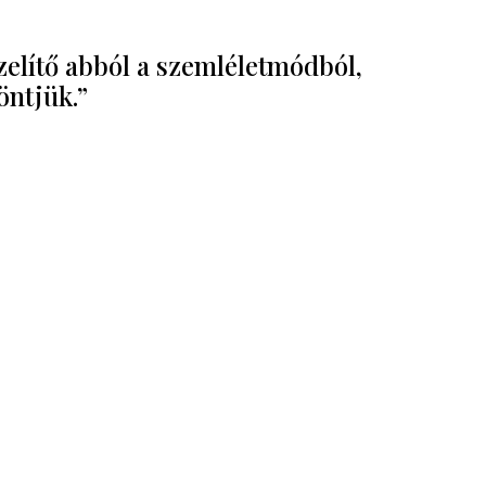
zelítő abból a szemléletmódból,
öntjük.”