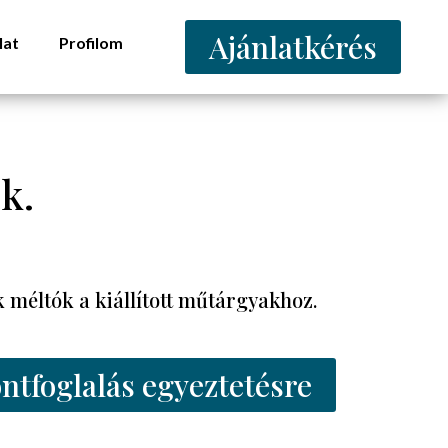
Ajánlatkérés
lat
Profilom
k.
méltók a kiállított műtárgyakhoz.
ntfoglalás egyeztetésre