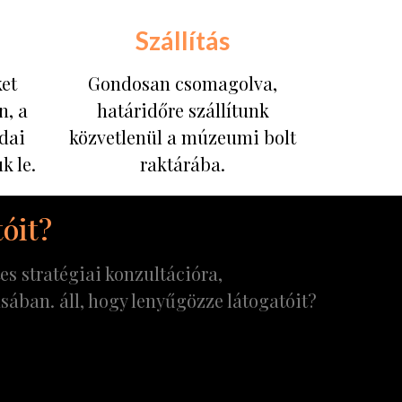
Szállítás
ket
Gondosan csomagolva,
, a
határidőre szállítunk
dai
közvetlenül a múzeumi bolt
k le.
raktárába.
tóit?
s stratégiai konzultációra,
sában. áll, hogy lenyűgözze látogatóit?