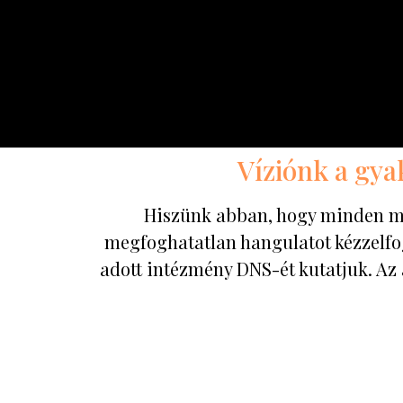
Víziónk a gya
Hiszünk abban, hogy minden múz
megfoghatatlan hangulatot kézzelf
adott intézmény DNS-ét kutatjuk. Az 