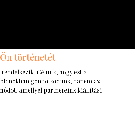
 Ön történetét
rendelkezik. Célunk, hogy ezt a
sablonokban gondolkodunk, hanem az
ódot, amellyel partnereink kiállítási