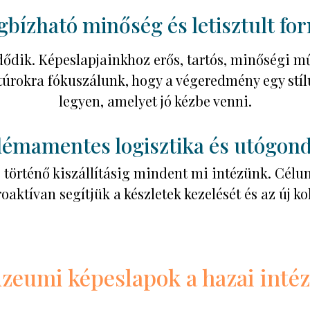
bízható minőség és letisztult fo
ődik. Képeslapjainkhoz erős, tartós, minőségi m
ontúrokra fókuszálunk, hogy a végeredmény egy stíl
legyen, amelyet jó kézbe venni.
lémamentes logisztika és utógond
történő kiszállításig mindent mi intézünk. Célu
aktívan segítjük a készletek kezelését és az új ko
eumi képeslapok a hazai int