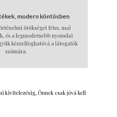
rtékek, modern köntösben
örténelmi örökséget friss, mai
uk, és a legmodernebb nyomdai
gyük kézzelfoghatóvá a látogatók
számára.
ai kivitelezésig, Önnek csak jóvá kell