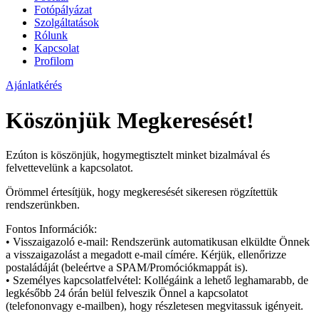
Fotópályázat
Szolgáltatások
Rólunk
Kapcsolat
Profilom
Ajánlatkérés
Köszönjük Megkeresését!
Ezúton is köszönjük, hogymegtisztelt minket bizalmával és
felvettevelünk a kapcsolatot.
Örömmel értesítjük, hogy megkeresését sikeresen rögzítettük
rendszerünkben.
Fontos Információk:
• Visszaigazoló e-mail: Rendszerünk automatikusan elküldte Önnek
a visszaigazolást a megadott e-mail címére. Kérjük, ellenőrizze
postaládáját (beleértve a SPAM/Promóciókmappát is).
• Személyes kapcsolatfelvétel: Kollégáink a lehető leghamarabb, de
legkésőbb 24 órán belül felveszik Önnel a kapcsolatot
(telefononvagy e-mailben), hogy részletesen megvitassuk igényeit.