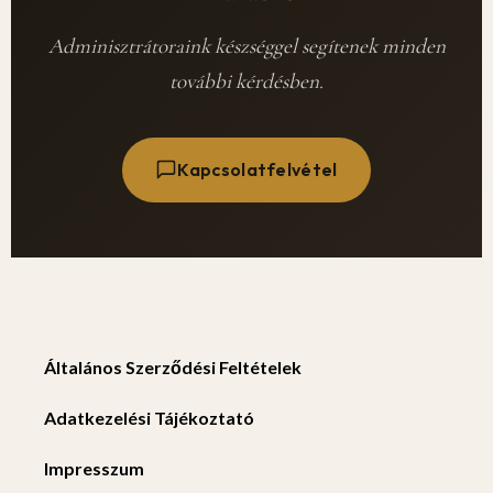
Adminisztrátoraink készséggel segítenek minden
további kérdésben.
Kapcsolatfelvétel
Általános Szerződési Feltételek
Adatkezelési Tájékoztató
Impresszum