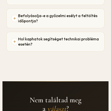
Befolyásolja-e a győzelmi esélyt a feltöltés
időpontja?
Hol kaphatok segítséget technikai probléma
esetén?
Nem találtad meg
a
választ
?