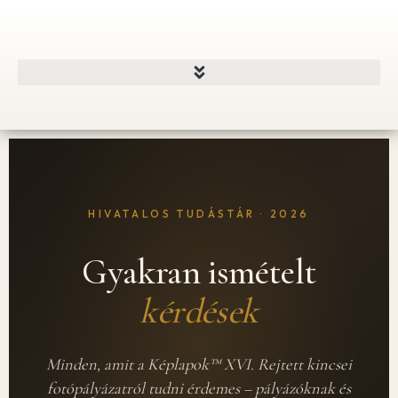
HIVATALOS TUDÁSTÁR · 2026
Gyakran ismételt
kérdések
Minden, amit a Képlapok™ XVI. Rejtett kincsei
fotópályázatról tudni érdemes – pályázóknak és