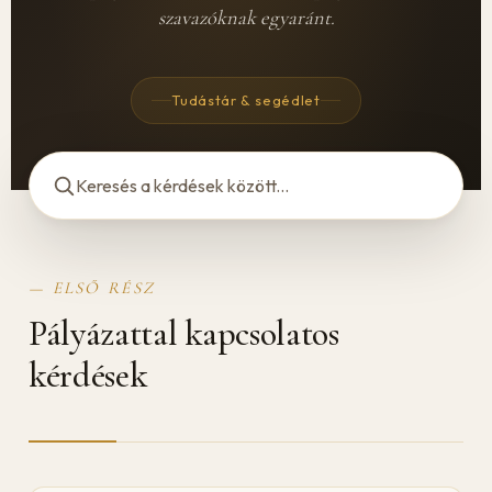
szavazóknak egyaránt.
Tudástár & segédlet
— ELSŐ RÉSZ
Pályázattal kapcsolatos
kérdések