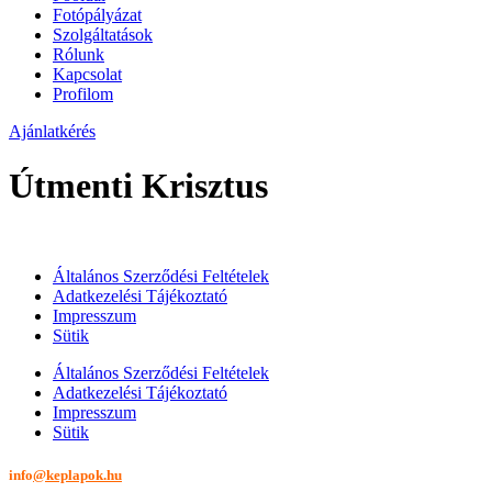
Fotópályázat
Szolgáltatások
Rólunk
Kapcsolat
Profilom
Ajánlatkérés
Útmenti Krisztus
Általános Szerződési Feltételek
Adatkezelési Tájékoztató
Impresszum
Sütik
Általános Szerződési Feltételek
Adatkezelési Tájékoztató
Impresszum
Sütik
info
@keplapok.hu