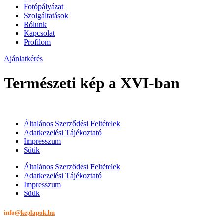
Fotópályázat
Szolgáltatások
Rólunk
Kapcsolat
Profilom
Ajánlatkérés
Természeti kép a XVI-ban
Általános Szerződési Feltételek
Adatkezelési Tájékoztató
Impresszum
Sütik
Általános Szerződési Feltételek
Adatkezelési Tájékoztató
Impresszum
Sütik
info
@keplapok.hu