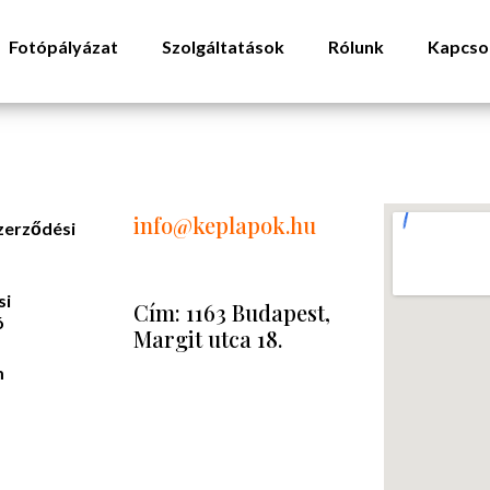
Fotópályázat
Szolgáltatások
Rólunk
Kapcso
info
@keplapok.hu
zerződési
si
Cím: 1163 Budapest,
ó
Margit utca 18.
m