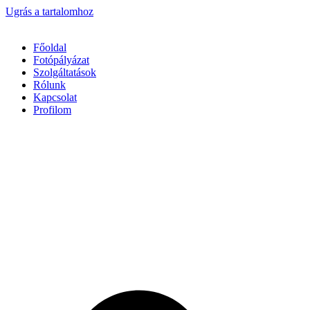
Ugrás a tartalomhoz
Főoldal
Fotópályázat
Szolgáltatások
Rólunk
Kapcsolat
Profilom