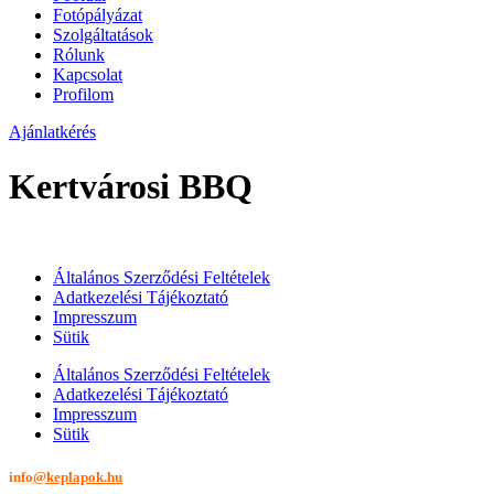
Fotópályázat
Szolgáltatások
Rólunk
Kapcsolat
Profilom
Ajánlatkérés
Kertvárosi BBQ
Általános Szerződési Feltételek
Adatkezelési Tájékoztató
Impresszum
Sütik
Általános Szerződési Feltételek
Adatkezelési Tájékoztató
Impresszum
Sütik
info
@keplapok.hu