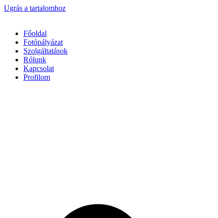
Ugrás a tartalomhoz
Főoldal
Fotópályázat
Szolgáltatások
Rólunk
Kapcsolat
Profilom