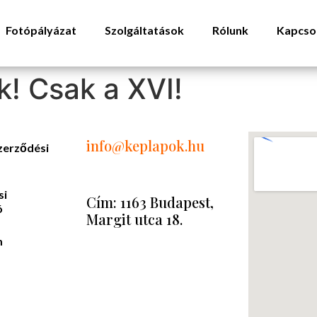
Fotópályázat
Szolgáltatások
Rólunk
Kapcso
k! Csak a XVI!
info
@keplapok.hu
zerződési
si
Cím: 1163 Budapest,
ó
Margit utca 18.
m