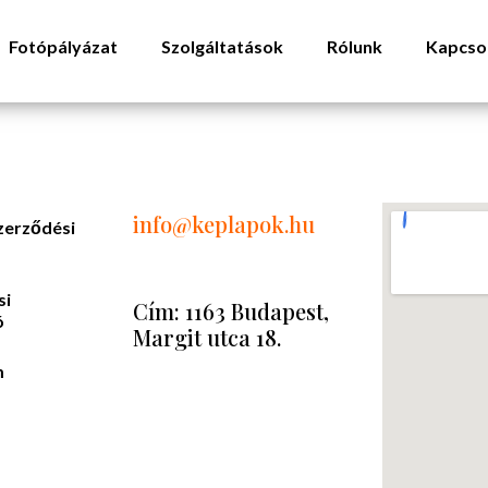
Fotópályázat
Szolgáltatások
Rólunk
Kapcso
info
@keplapok.hu
zerződési
si
Cím: 1163 Budapest,
ó
Margit utca 18.
m