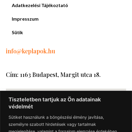
Adatkezelési Tájékoztató
Impresszum
Sütik
info
@keplapok.hu
Cím: 1163 Budapest, Margit utca 18.
Tiszteletben tartjuk az Ön adatainak
védelmét
Sütiket használunk a böngészési élmény javítása,
személyre szabott hirdetések vagy tartalmak
megjelenítése, valamint a forgalom elemzése érdekében.